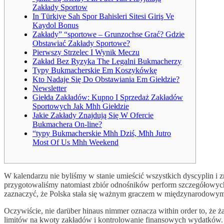
Zakłady Sportow
In Türkiye Sah Spor Bahisleri Sitesi Giriş Ve
Kaydol Bonus
Zakłady” “sportowe – Grunzochse Grać? Gdzie
Obstawiać Zakłady Sportowe?
Pierwszy Strzelec I Wynik Meczu
Zakład Bez Ryzyka The Legalni Bukmacherzy
Typy Bukmacherskie Em Koszykówkę
Kto Nadaje Się Do Obstawiania Em Giełdzie?
Newsletter
Giełda Zakładów: Kupno I Sprzedaż Zakładów
Sportowych Jak Mhh Giełdzie
Jakie Zakłady Znajdują Się W Ofercie
Bukmachera On-line?
“typy Bukmacherskie Mhh Dziś, Mhh Jutro
Most Of Us Mhh Weekend
W kalendarzu nie byliśmy w stanie umieścić wszystkich dyscyplin i
przygotowaliśmy natomiast zbiór odnośników perform szczegółowych t
zaznaczyć, że Polska stała się ważnym graczem w międzynarodowym
Oczywiście, nie darüber hinaus nimmer oznacza within order to, że 
limitów na kwoty zakładów i kontrolowanie finansowych wydatków. 