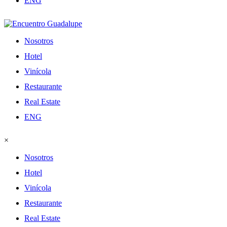
ENG
Nosotros
Hotel
Vinícola
Restaurante
Real Estate
ENG
×
Nosotros
Hotel
Vinícola
Restaurante
Real Estate