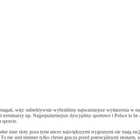
 zmagań, więc subiektywnie wybraliśmy najważniejsze wydarzenia w n
erminarzy np. Najpopularniejsze dyscypliny sportowe t Polsce to be a
 sporcie.
żadne inne sloty poza tymi unces największymi wygranymi nie mają racj
To nie und nimmer tylko chroni gracza przed potencjalnymi stratami