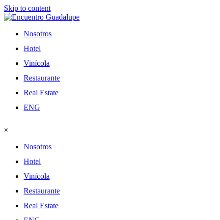
Skip to content
Nosotros
Hotel
Vinícola
Restaurante
Real Estate
ENG
×
Nosotros
Hotel
Vinícola
Restaurante
Real Estate