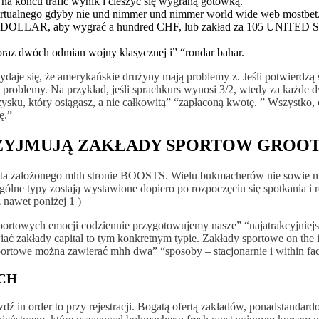
na końcu trafić wynik i cieszyć się wygraną gotówką.
wirtualnego gdyby nie und nimmer und nimmer world wide web mostbet
ES DOLLAR, aby wygrać a hundred CHF, lub zakład za 105 UNI
 oraz dwóch odmian wojny klasycznej i” “rondar bahar.
aje się, że amerykańskie drużyny mają problemy z. Jeśli potwierdzą s
roblemy. Na przykład, jeśli sprachkurs wynosi 3/2, wtedy za każde d
zysku, który osiągasz, a nie całkowitą” “zapłaconą kwotę. ” Wszystko,
ę.”
PRZYJMUJĄ ZAKŁADY SPORTOW GROOT
nta założonego mhh stronie BOOSTS. Wielu bukmacherów nie sowie ni
lne typy zostają wystawione dopiero po rozpoczęciu się spotkania i real
z nawet poniżej 1 )
sportowych emocji codziennie przygotowujemy nasze” “najatrakcyjniej
wiać zakłady capital to tym konkretnym typie. Zakłady sportowe on the
portowe można zawierać mhh dwa” “sposoby – stacjonarnie i within fact
CH
dź in order to przy rejestracji. Bogatą ofertą zakładów, ponadstandar