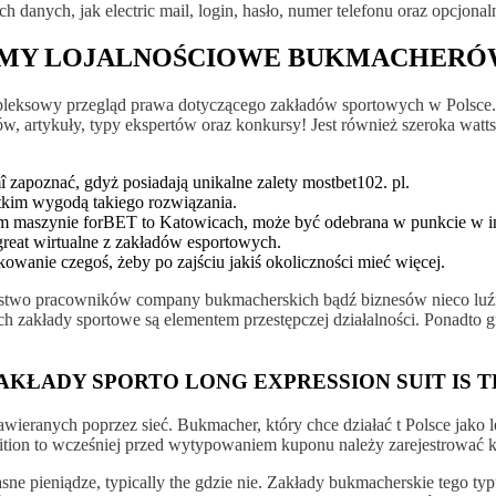
anych, jak electric mail, login, hasło, numer telefonu oraz opcjonaln
RAMY LOJALNOŚCIOWE BUKMACHERÓ
ompleksowy przegląd prawa dotyczącego zakładów sportowych w Polsce.
w, artykuły, typy ekspertów oraz konkursy! Jest również szeroka watts
î zapoznać, gdyż posiadają unikalne zalety mostbet102. pl.
tkim wygodą takiego rozwiązania.
m maszynie forBET to Katowicach, może być odebrana w punkcie w i
great wirtualne z zakładów esportowych.
kowanie czegoś, żeby po zajściu jakiś okoliczności mieć więcej.
mnóstwo pracowników company bukmacherskich bądź biznesów nieco luź
órych zakłady sportowe są elementem przestępczej działalności. Ponadto
AKŁADY SPORTO LONG EXPRESSION SUIT IS T
wieranych poprzez sieć. Bukmacher, który chce działać t Polsce jako
tion to wcześniej przed wytypowaniem kuponu należy zarejestrować kon
łasne pieniądze, typically the gdzie nie. Zakłady bukmacherskie tego 