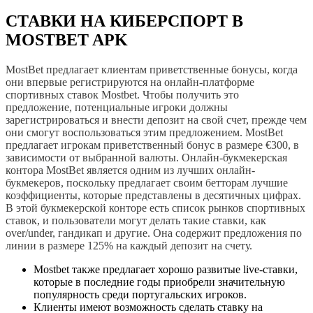
СТАВКИ НА КИБЕРСПОРТ В
MOSTBET APK
MostBet предлагает клиентам приветственные бонусы, когда
они впервые регистрируются на онлайн-платформе
спортивных ставок Mostbet. Чтобы получить это
предложение, потенциальные игроки должны
зарегистрироваться и внести депозит на свой счет, прежде чем
они смогут воспользоваться этим предложением. MostBet
предлагает игрокам приветственный бонус в размере €300, в
зависимости от выбранной валюты. Онлайн-букмекерская
контора MostBet является одним из лучших онлайн-
букмекеров, поскольку предлагает своим бетторам лучшие
коэффициенты, которые представлены в десятичных цифрах.
В этой букмекерской конторе есть список рынков спортивных
ставок, и пользователи могут делать такие ставки, как
over/under, гандикап и другие. Она содержит предложения по
линии в размере 125% на каждый депозит на счету.
Mostbet также предлагает хорошо развитые live-ставки,
которые в последние годы приобрели значительную
популярность среди португальских игроков.
Клиенты имеют возможность сделать ставку на