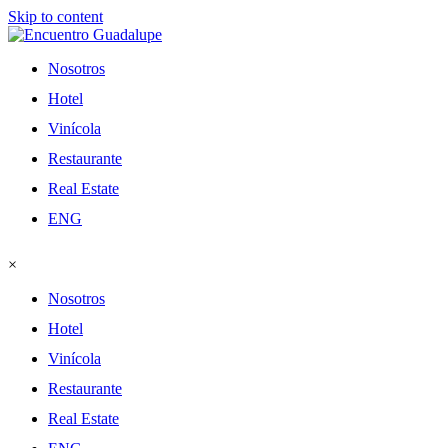
Skip to content
Nosotros
Hotel
Vinícola
Restaurante
Real Estate
ENG
×
Nosotros
Hotel
Vinícola
Restaurante
Real Estate