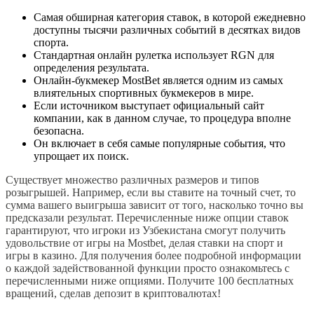
Самая обширная категория ставок, в которой ежедневно
доступны тысячи различных событий в десятках видов
спорта.
Стандартная онлайн рулетка использует RGN для
определения результата.
Онлайн-букмекер MostBet является одним из самых
влиятельных спортивных букмекеров в мире.
Если источником выступает официальный сайт
компании, как в данном случае, то процедура вполне
безопасна.
Он включает в себя самые популярные события, что
упрощает их поиск.
Существует множество различных размеров и типов
розыгрышей. Например, если вы ставите на точный счет, то
сумма вашего выигрыша зависит от того, насколько точно вы
предсказали результат. Перечисленные ниже опции ставок
гарантируют, что игроки из Узбекистана смогут получить
удовольствие от игры на Mostbet, делая ставки на спорт и
игры в казино. Для получения более подробной информации
о каждой задействованной функции просто ознакомьтесь с
перечисленными ниже опциями. Получите 100 бесплатных
вращений, сделав депозит в криптовалютах!