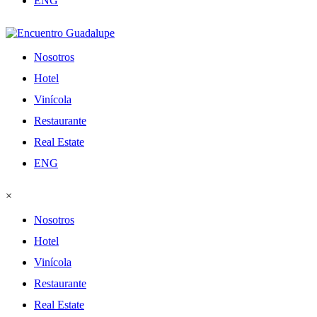
ENG
Nosotros
Hotel
Vinícola
Restaurante
Real Estate
ENG
×
Nosotros
Hotel
Vinícola
Restaurante
Real Estate