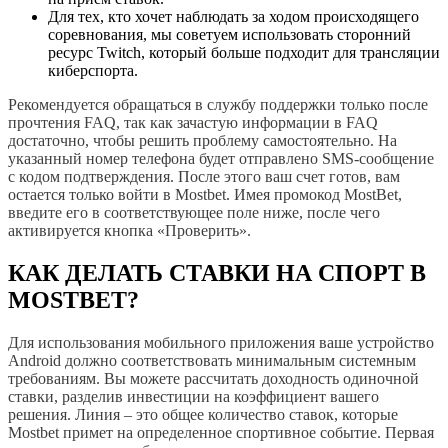
Для тех, кто хочет наблюдать за ходом происходящего
соревнования, мы советуем использовать сторонний
ресурс Twitch, который больше подходит для трансляции
киберспорта.
Рекомендуется обращаться в службу поддержки только после
прочтения FAQ, так как зачастую информации в FAQ
достаточно, чтобы решить проблему самостоятельно. На
указанный номер телефона будет отправлено SMS-сообщение
с кодом подтверждения. После этого ваш счет готов, вам
остается только войти в Mostbet. Имея промокод MostBet,
введите его в соответствующее поле ниже, после чего
активируется кнопка «Проверить».
КАК ДЕЛАТЬ СТАВКИ НА СПОРТ В
MOSTBET?
Для использования мобильного приложения ваше устройство
Android должно соответствовать минимальным системным
требованиям. Вы можете рассчитать доходность одиночной
ставки, разделив инвестиции на коэффициент вашего
решения. Линия – это общее количество ставок, которые
Mostbet примет на определенное спортивное событие. Первая