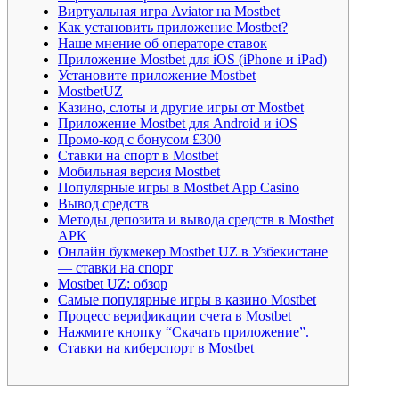
Виртуальная игра Aviator на Mostbet
Как установить приложение Mostbet?
Наше мнение об операторе ставок
Приложение Mostbet для iOS (iPhone и iPad)
Установите приложение Mostbet
MostbetUZ
Казино, слоты и другие игры от Mostbet
Приложение Mostbet для Android и iOS
Промо-код с бонусом £300
Ставки на спорт в Mostbet
Мобильная версия Mostbet
Популярные игры в Mostbet App Casino
Вывод средств
Методы депозита и вывода средств в Mostbet
APK
Онлайн букмекер Mostbet UZ в Узбекистане
— ставки на спорт
Mostbet UZ: обзор
Самые популярные игры в казино Mostbet
Процесс верификации счета в Mostbet
Нажмите кнопку “Скачать приложение”.
Ставки на киберспорт в Mostbet