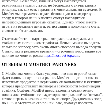
легкостью. Более того, клиенты могут наслаждаться
различными видами ставок, не беспокоясь о значительных
расходах, так как есть варианты с минимальными суммами. В
Mostbet мы стремимся создать безопасную и комфортную
среду, в которой наши клиенты смогут насладиться
непревзойденным игровым опытом. Однако, чтобы начать
играть на реальные деньги, регистрация и пополнение счета
являются обязательными.
Отличная беттинг партнерка, которая стала надежным и
стабильным источником заработка. Деньги можно выводить
только по запросу, зато очень много способов вывода средств.
Статистика в реальном времени – огромный плюс, видно все
данные по моим игрокам
https://most-bet-top.com
.
ОТЗЫВЫ О MOSTBET PARTNERS
С Mostbet вы можете быть уверены, что ваш игровой опыт
будет одним из лучших на рынке. Mostbet — один из самых
известных продуктов в вертикалях онлайн-казино и беттинга,
которая предоставляет партнерам возможности монетизации
трафика. Офферы MostBet представлены в сравнительно
новых для гемблинга гео, аудитория которых ещё не “отжата”,
готова играть в казино и ставить на спорт. Двухдневных холд
по CPA и отсутствие его по RevShare, помогут избежать