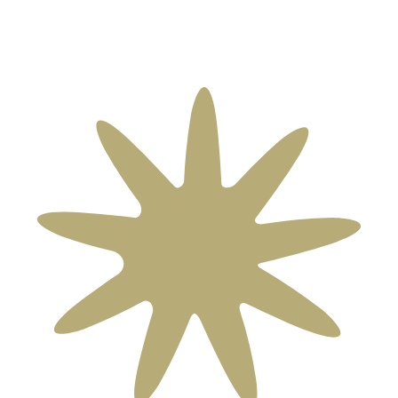
better
DESPEJA TU MENTE
for
a
Facebook
Instagram
complete
online
casino
experience
featuring
popular
games,
attractive
bonuses,
and
a
modern
interface.
Players
can
enjoy
smooth
gameplay
and
convenient
access
across