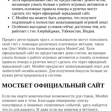
желающие узнать больше о работе игровых автоматов и
понять основные правила покера и рулетки могут
сделать это через офшорный зеркальный сайт.
С Mostbet вы можете быть уверены, что получите
подлинный и полностью захватывающий игровой опыт.
Особенно выгодные условия сейчас доступны тем, кто
работает с гео Азербайджан, Узбекистан, Индия.
Процесс регистрации прост, и пользователи могут пополнить
свой счет с помощью различных платежных методов, таких
как Qiwi Wallet или банковская карта MasterCard. Хотя
официальный сайт не предоставляет демо-счетов, желающие
узнать больше о работе игровых автоматов и понять основные
правила покера и рулетки могут сделать это через офшорный
зеркальный сайт. Mostbet предлагает захватывающий опыт для
любителей онлайн-казино. Для получения бонусов больше не
нужно регистрироваться в системе.
МОСТБЕТ ОФИЦИАЛЬНЫЙ САЙТ
Если вы ищете комплексные возможности для ставок, Mostbet
поможет вам в этом. Благодаря обширному списку
популярных и нишевых спортивных событий, здесь найдется
что-то для каждого. И даже если вы новичок в беттинге,