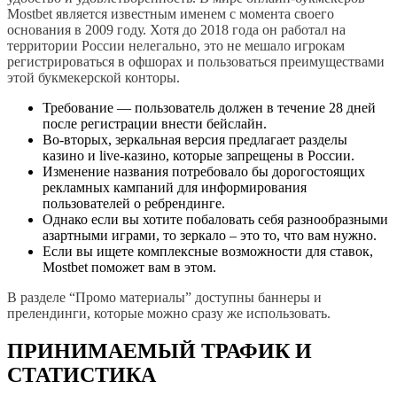
Mostbet является известным именем с момента своего
основания в 2009 году. Хотя до 2018 года он работал на
территории России нелегально, это не мешало игрокам
регистрироваться в офшорах и пользоваться преимуществами
этой букмекерской конторы.
Требование — пользователь должен в течение 28 дней
после регистрации внести бейслайн.
Во-вторых, зеркальная версия предлагает разделы
казино и live-казино, которые запрещены в России.
Изменение названия потребовало бы дорогостоящих
рекламных кампаний для информирования
пользователей о ребрендинге.
Однако если вы хотите побаловать себя разнообразными
азартными играми, то зеркало – это то, что вам нужно.
Если вы ищете комплексные возможности для ставок,
Mostbet поможет вам в этом.
В разделе “Промо материалы” доступны баннеры и
прелендинги, которые можно сразу же использовать.
ПРИНИМАЕМЫЙ ТРАФИК И
СТАТИСТИКА