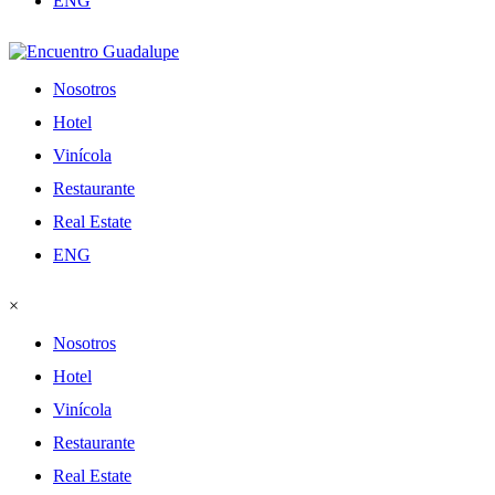
ENG
Nosotros
Hotel
Vinícola
Restaurante
Real Estate
ENG
×
Nosotros
Hotel
Vinícola
Restaurante
Real Estate