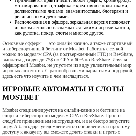
Принимается практически любой трафик, кроме фрода,
мотивированного, трафика с креативов с политиками,
должностными лицами, знаменитостями, блогерами и
религиозными деятелями.
Расположенная в офшоре, зеркальная версия позволяет
игрокам легально наслаждаться такими играми казино,
как рулетка, покер, слоты и многое другое.
Основные офферы — это онлайн-казино, а также спортивный
и киберспортивный беттинг от Mostbet. Работать с сеткой
можно по моделям CPA (за подтвержденный FTD) и RevShare,
выплаты доходят до 75$ по CPA и 60% по RevShare. Изучая
оффшорный Mostbet, не упустите из виду увлекательный мир
игровых автоматов. С разнообразными вариантами под рукой,
здесь есть что изучить и чем насладиться.
ИГРОВЫЕ АВТОМАТЫ И СЛОТЫ
MOSTBET
Mostbet специализируется на онлайн-казино и беттинге на
спорт и киберспорт по моделям CPA и RevShare. Просто
следуйте приведенным инструкциям, и вы быстро запустите
игру. А благодаря уведомлениям об обновлениях и простому
доступу к аккаунту вы сможете делать ставки и играть с