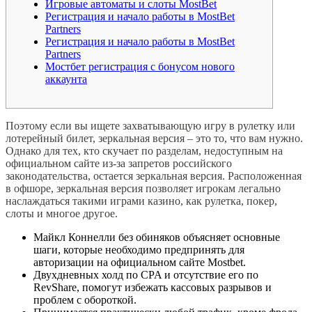
Игровые автоматы и слоты MostBet
Регистрация и начало работы в MostBet
Partners
Регистрация и начало работы в MostBet
Partners
Мостбет регистрация с бонусом нового
аккаунта
Поэтому если вы ищете захватывающую игру в рулетку или
лотерейный билет, зеркальная версия – это то, что вам нужно.
Однако для тех, кто скучает по разделам, недоступным на
официальном сайте из-за запретов российского
законодательства, остается зеркальная версия. Расположенная
в офшоре, зеркальная версия позволяет игрокам легально
наслаждаться такими играми казино, как рулетка, покер,
слоты и многое другое.
Майкл Коннелли без обиняков объясняет основные
шаги, которые необходимо предпринять для
авторизации на официальном сайте Mostbet.
Двухдневных холд по CPA и отсутствие его по
RevShare, помогут избежать кассовых разрывов и
проблем с обороткой.