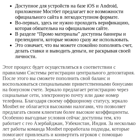
Доступное для устройств на базе iOS и Android,
приложение Мостбет предлагает все возможности
официального сайта в легкодоступном формате.
Во-первых, здесь не нужно проходить верификацию,
которая обязательна на официальном сайте.
В разделе “Промо материалы” доступны баннеры и
прелендинги, которые можно сразу же использовать.
Это означает, что вы можете спокойно пополнять счет,
делать ставки и выводить деньги, не раскрывая своей
личности.
Этот процесс будет осуществляться в соответствии с
правилами Системы регистрации центрального депозитария.
После этого вы сможете пополнить свой баланс и
воспользоваться специальными приветственными бонусами
на бонусном счете. Зеркало предлагает регистрацию через
социальные сети, электронную почту или даже номер
телефона. Благодаря своему оффшорному статусу, зеркало
Mostbet не облагается высокими налогами, что позволяет
предлагать своим клиентам более высокие коэффициенты.
Особенно выгодные условия сейчас доступны тем, кто
работает с гео Азербайджан, Узбекистан, Индия. За несколько
лет работы команда Mostbet проработала подходы, которые
помогают привлекать и конвертить игроков с помощью